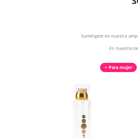
S
Sumérgete en nuestra ampli
En nuestra ti
Para mujer