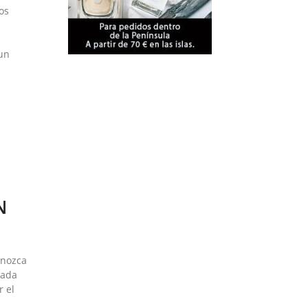
os
un
N
onozca
eada
r el