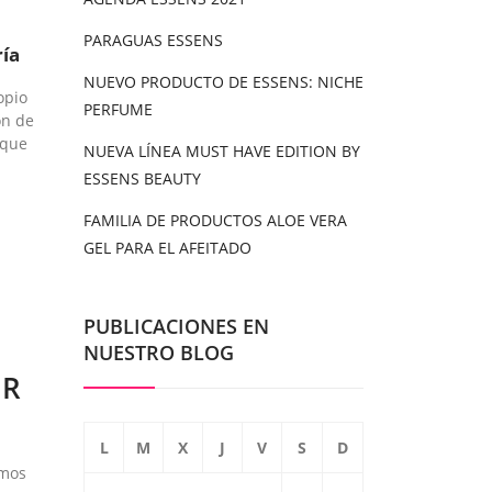
PARAGUAS ESSENS
ría
NUEVO PRODUCTO DE ESSENS: NICHE
opio
PERFUME
ón de
 que
NUEVA LÍNEA MUST HAVE EDITION BY
ESSENS BEAUTY
FAMILIA DE PRODUCTOS ALOE VERA
GEL PARA EL AFEITADO
PUBLICACIONES EN
NUESTRO BLOG
IR
L
M
X
J
V
S
D
amos