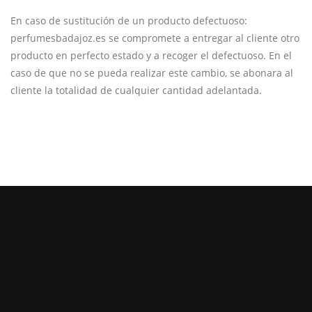
En caso de sustitución de un producto defectuoso:
perfumesbadajoz.es se compromete a entregar al cliente otro
producto en perfecto estado y a recoger el defectuoso. En el
caso de que no se pueda realizar este cambio, se abonara al
cliente la totalidad de cualquier cantidad adelantada.
MANTENTE AL DÍA DE NUESTRAS
OFERTAS