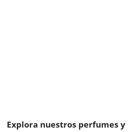
producto bueno, os lo aconsejo y tercero
calidad precio y entrega cien por cien fiable, os
lo recomiendo, un abrazo!
RAFA PORCEL
Explora nuestros perfumes y