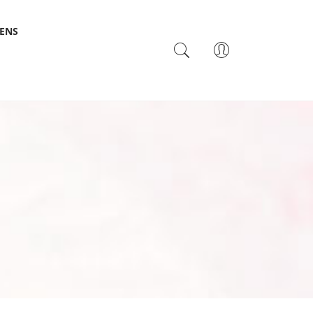
SENS
TACTO