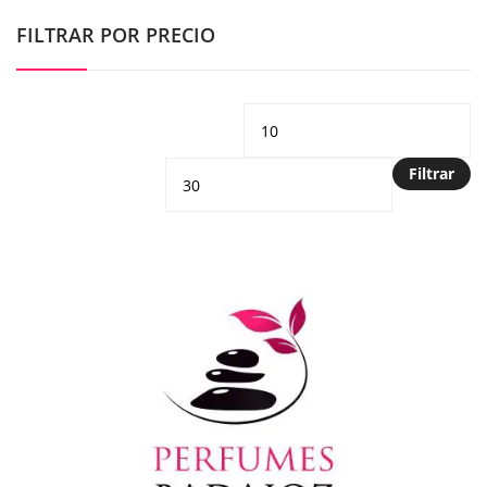
FILTRAR POR PRECIO
Precio
Pr
mínimo
m
Filtrar