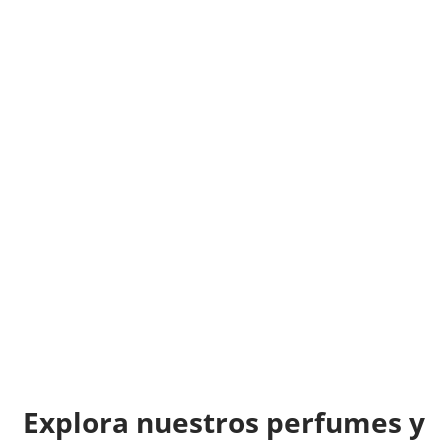
producto bueno, os lo aconsejo y tercero
calidad precio y entrega cien por cien fiable, os
lo recomiendo, un abrazo!
RAFA PORCEL
Explora nuestros perfumes y