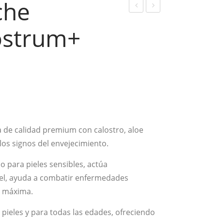
che
iftin
rem
ostrum+
g
a
sér
de
um
día
anti
anti
eda
eda
d
d
Col
Col
ostr
ostr
de calidad premium con calostro, aloe
um
um
os signos del envejecimiento.
+
+
o para pieles sensibles, actúa
iel, ayuda a combatir enfermedades
n máxima.
pieles y para todas las edades, ofreciendo