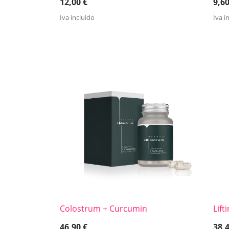
12,00
€
9,6
Iva incluido
Iva i
Colostrum + Curcumin
Lif
46,90
€
38,