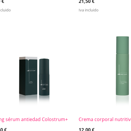
0
€
21,50
€
ncluido
Iva incluido
ting sérum antiedad Colostrum+
Crema corporal nutritiv
40
€
12,00
€