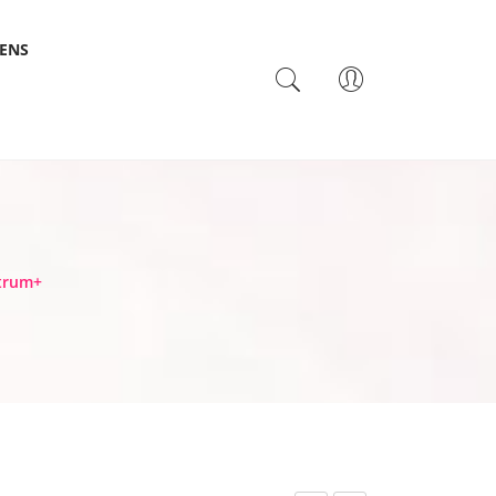
SENS
TACTO
trum+