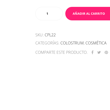
Crema
AÑADIR AL CARRITO
de
noche
antiedad
SKU:
CPL22
Colostrum+
cantidad
CATEGORÍAS:
COLOSTRUM
,
COSMÉTICA
COMPARTE ESTE PRODUCTO.