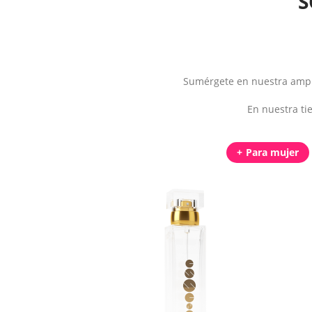
S
Sumérgete en nuestra ampli
En nuestra ti
Para mujer