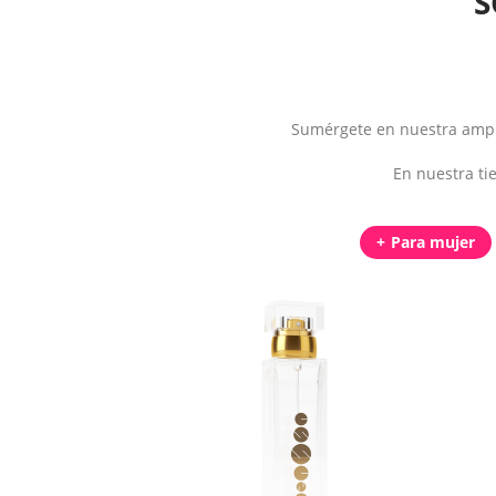
S
Sumérgete en nuestra ampli
En nuestra ti
Para mujer