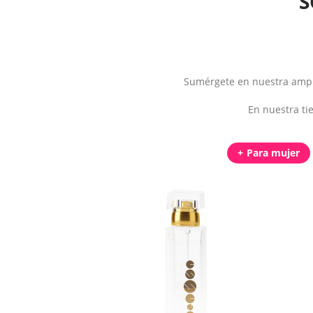
S
Sumérgete en nuestra ampli
En nuestra ti
Para mujer