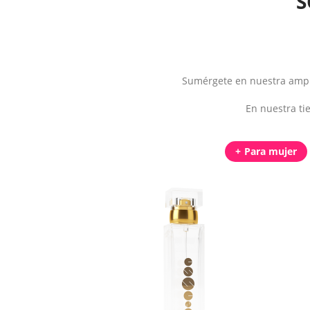
S
Sumérgete en nuestra ampli
En nuestra ti
Para mujer