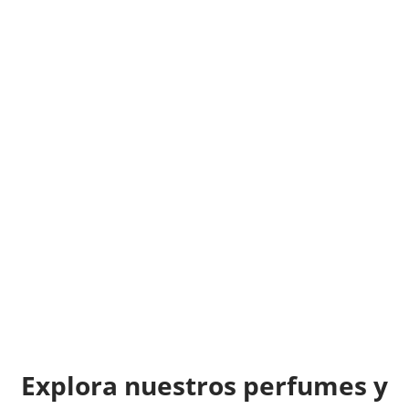
producto bueno, os lo aconsejo y tercero
calidad precio y entrega cien por cien fiable, os
lo recomiendo, un abrazo!
RAFA PORCEL
Explora nuestros perfumes y