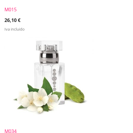
M015
26,10
€
Iva incluido
M034