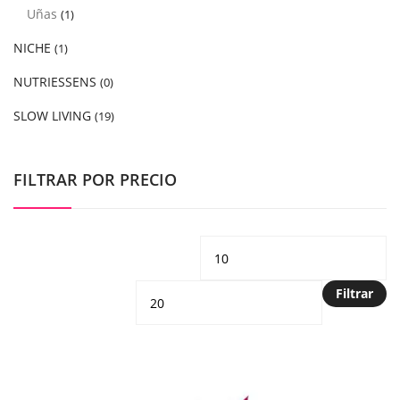
Uñas
(1)
NICHE
(1)
NUTRIESSENS
(0)
SLOW LIVING
(19)
FILTRAR POR PRECIO
Precio
Pr
mínimo
m
Filtrar