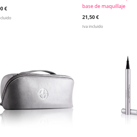
base de maquillaje
00
€
21,50
€
ncluido
Iva incluido