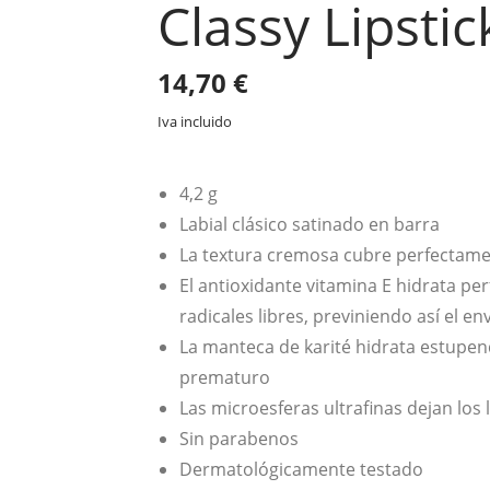
Classy Lipstic
14,70
€
Iva incluido
4,2 g
Labial clásico satinado en barra
La textura cremosa cubre perfectamen
El antioxidante vitamina E hidrata pe
radicales libres, previniendo así el en
La manteca de karité hidrata estupen
prematuro
Las microesferas ultrafinas dejan los 
Sin parabenos
Dermatológicamente testado