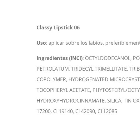
Classy Lipstick 06
Uso
: aplicar sobre los labios, preferiblemen
Ingredientes (INCI)
: OCTYLDODECANOL, PO
PETROLATUM, TRIDECYL TRIMELLITATE, TR
COPOLYMER, HYDROGENATED MICROCRYSTALL
TOCOPHERYL ACETATE, PHYTOSTERYL/OCTY
HYDROXYHYDROCINNAMATE, SILICA, TIN OXIDE. (+
17200, CI 19140, CI 42090, CI 12085