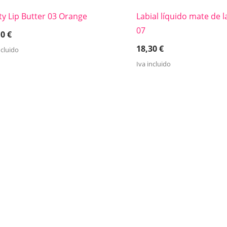
ty Lip Butter 03 Orange
Labial líquido mate de 
07
10
€
18,30
€
ncluido
Iva incluido