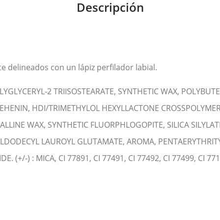
Descripción
te delineados con un lápiz perfilador labial.
LYGLYCERYL-2 TRIISOSTEARATE, SYNTHETIC WAX, POLYBUT
IBEHENIN, HDI/TRIMETHYLOL HEXYLLACTONE CROSSPOLYME
INE WAX, SYNTHETIC FLUORPHLOGOPITE, SILICA SILYLAT
LDODECYL LAUROYL GLUTAMATE, AROMA, PENTAERYTHRITYL
/-) : MICA, CI 77891, CI 77491, CI 77492, CI 77499, CI 77163