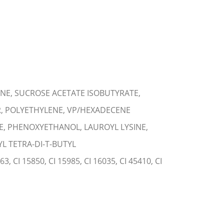
ENE, SUCROSE ACETATE ISOBUTYRATE,
R, POLYETHYLENE, VP/HEXADECENE
E, PHENOXYETHANOL, LAUROYL LYSINE,
 TETRA-DI-T-BUTYL
, CI 15850, CI 15985, CI 16035, CI 45410, CI