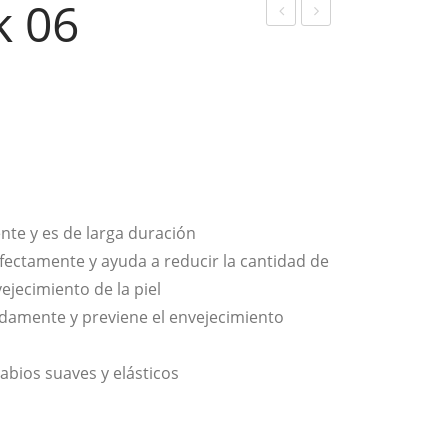
k 06
lass
ruit
y
y
Lips
Lip
tick
But
05
ter
01
Coc
te y es de larga duración
onu
rfectamente y ayuda a reducir la cantidad de
t
vejecimiento de la piel
damente y previene el envejecimiento
labios suaves y elásticos