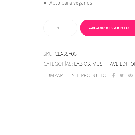
Apto para veganos
Classy
AÑADIR AL CARRITO
Lipstick
06
cantidad
SKU:
CLASSY06
CATEGORÍAS:
LABIOS
,
MUST HAVE EDITI
COMPARTE ESTE PRODUCTO.