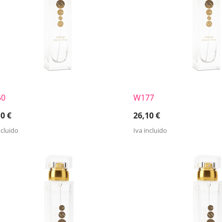
50
W177
10
€
26,10
€
ncluido
Iva incluido