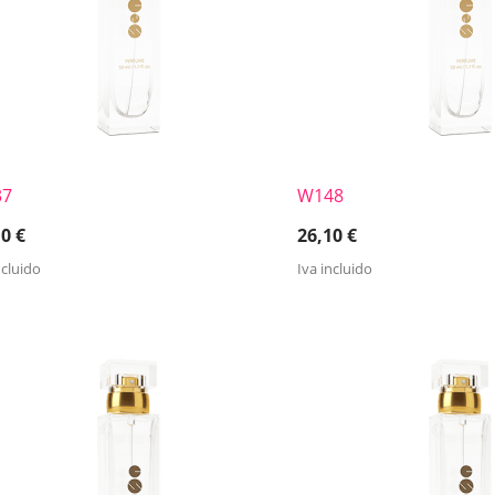
37
W148
10
€
26,10
€
ncluido
Iva incluido