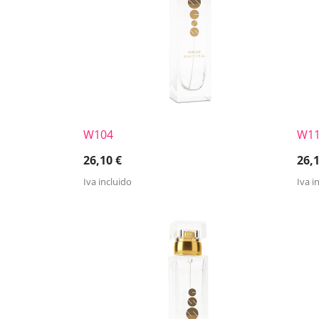
W104
W1
26,10
€
26,
Iva incluido
Iva i