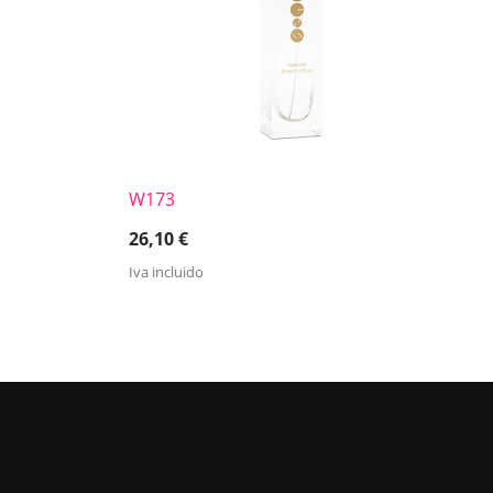
W173
26,10
€
Iva incluido