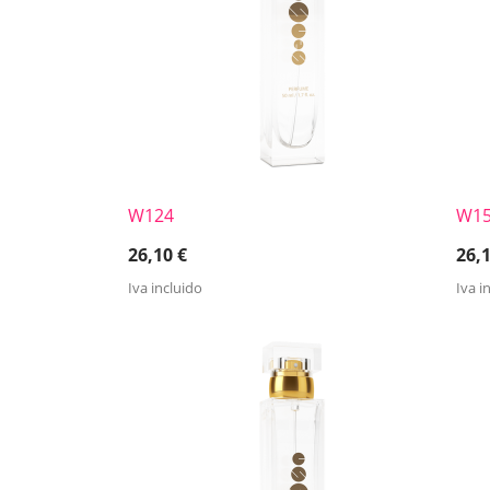
W124
W1
26,10
€
26,
Iva incluido
Iva i