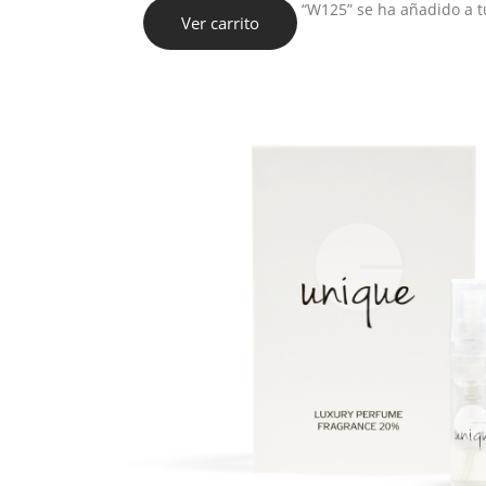
“W125” se ha añadido a tu
Ver carrito