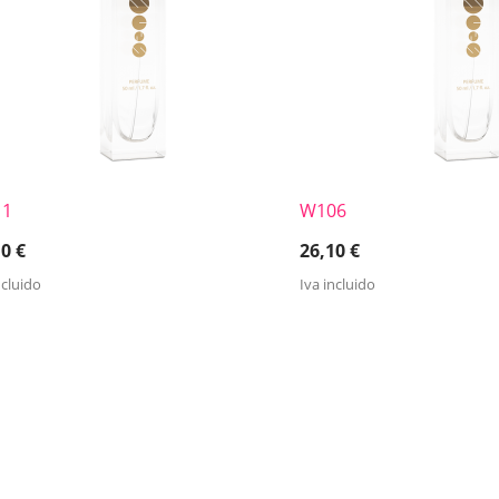
11
W106
10
€
26,10
€
ncluido
Iva incluido