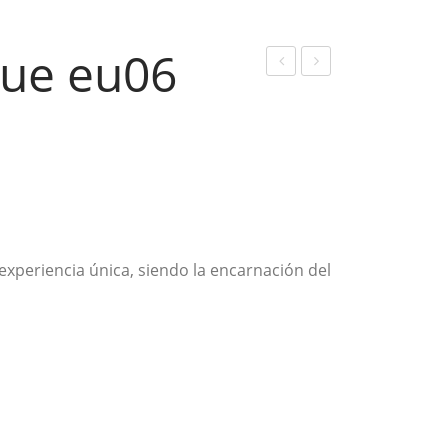
ue eu06
ues
ues
tra
tra
Uni
Uni
que
que
eu0
eu0
5
7
experiencia única, siendo la encarnación del