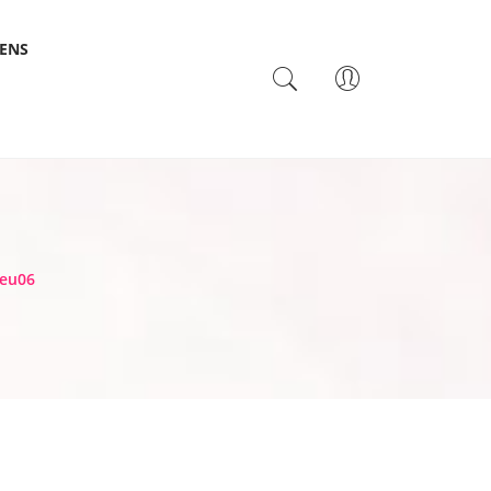
SENS
TACTO
 eu06