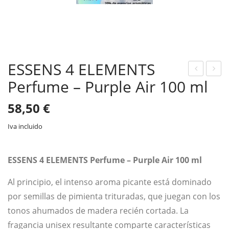
ESSENS 4 ELEMENTS
Perfume – Purple Air 100 ml
SSE
SSE
NS
NS
58,50
€
4
4
ELE
ELE
Iva incluido
ME
ME
NTS
NTS
ESSENS 4 ELEMENTS Perfume – Purple Air 100 ml
Perf
Sa
Al principio, el intenso aroma picante está dominado
um
mpl
por semillas de pimienta trituradas, que juegan con los
e –
e –
tonos ahumados de madera recién cortada. La
Gre
Gre
fragancia unisex resultante comparte características
en
en