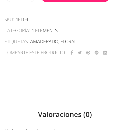
ELEMENTS
Perfume
SKU:
4EL04
-
Purple
CATEGORÍA:
4 ELEMENTS
Air
ETIQUETAS:
100
AMADERADO
,
FLORAL
ml
COMPARTE ESTE PRODUCTO.
cantidad
Valoraciones (0)