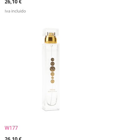
26,10
€
Iva incluido
W177
26,10
€