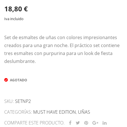
ry
cos
18,80
€
Part
mét
y
ica
Iva incluido
Mo
–
od
col
Set de esmaltes de uñas con colores impresionantes
–
or
creados para una gran noche. El práctico set contiene
Set
plat
tres esmaltes con purpurina para un look de fiesta
de
a
deslumbrante.
es
ESS
mal
ENS
AGOTADO
tes
MU
de
ST
uña
HA
SKU:
SETNP2
s
VE
CATEGORÍAS:
MUST HAVE EDITION
,
UÑAS
EDI
TIO
COMPARTE ESTE PRODUCTO.