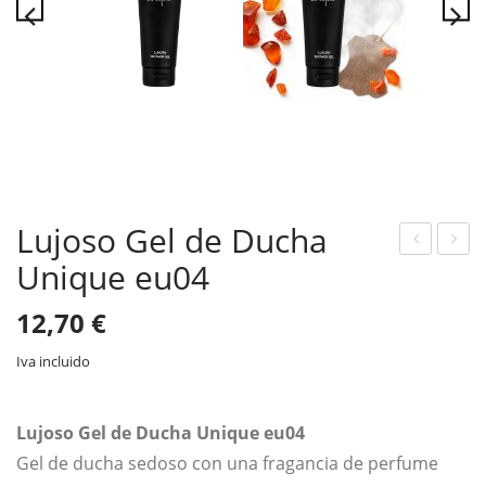
Lujoso Gel de Ducha
Unique eu04
ujo
ujo
so
so
12,70
€
Gel
Gel
de
de
Iva incluido
Duc
Duc
ha
ha
Lujoso Gel de Ducha Unique eu04
Uni
Uni
Gel de ducha sedoso con una fragancia de perfume
que
que