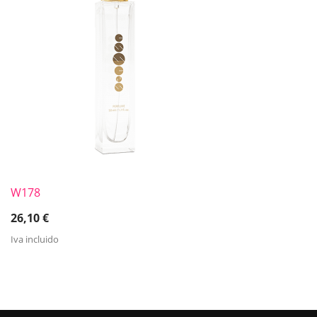
W178
26,10
€
Iva incluido