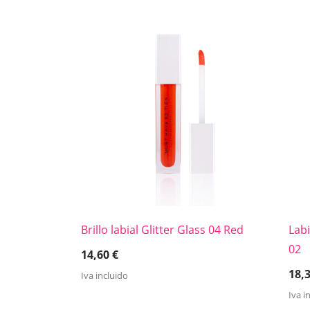
Brillo labial Glitter Glass 04 Red
Labi
02
14,60
€
18,
Iva incluido
Iva i