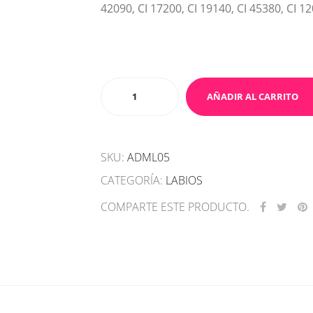
42090, CI 17200, CI 19140, CI 45380, CI 1
Labial
AÑADIR AL CARRITO
líquido
mate
de
SKU:
ADML05
larga
duración
CATEGORÍA:
LABIOS
05
COMPARTE ESTE PRODUCTO.
cantidad