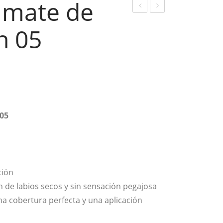
o mate de
abi
abi
n 05
al
al
líqu
líqu
ido
ido
mat
mat
e
e
de
de
 05
larg
larg
a
a
dur
dur
ació
ació
ción
n
n
n de labios secos y sin sensación pegajosa
04
06
na cobertura perfecta y una aplicación