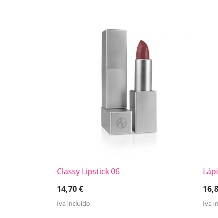
Classy Lipstick 06
Láp
14,70
€
16,
Iva incluido
Iva i