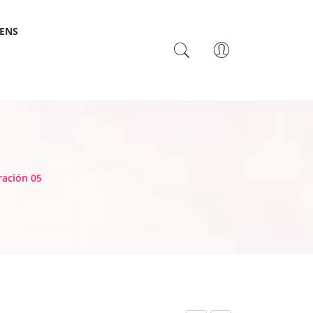
SENS
TACTO
ración 05