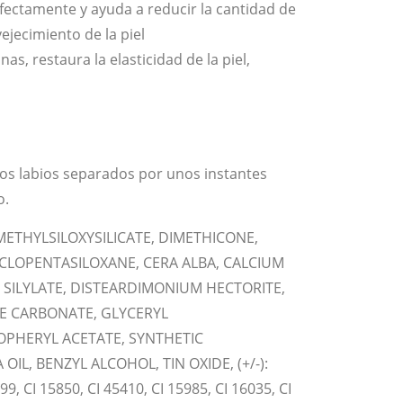
rfectamente y ayuda a reducir la cantidad de
vejecimiento de la piel
nas, restaura la elasticidad de la piel,
 los labios separados por unos instantes
o.
METHYLSILOXYSILICATE, DIMETHICONE,
CLOPENTASILOXANE, CERA ALBA, CALCIUM
 SILYLATE, DISTEARDIMONIUM HECTORITE,
NE CARBONATE, GLYCERYL
OPHERYL ACETATE, SYNTHETIC
IL, BENZYL ALCOHOL, TIN OXIDE, (+/-):
99, CI 15850, CI 45410, CI 15985, CI 16035, CI