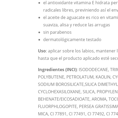
el antioxidante vitamina E hidrata pe
radicales libres, previniendo así el en
el aceite de aguacate es rico en vitami
suaviza, alisa y reduce las arrugas
sin parabenos
dermatológicamente testado
Uso
: aplicar sobre los labios, mantener
hasta que el producto aplicado esté sec
Ingredientes (INCI)
: ISODODECANE, TRI
POLYBUTENE, PETROLATUM, KAOLIN, CY
SODIUM BOROSILICATE,SILICA DIMETHYL
CYCLOHEXASILOXANE, SILICA, PROPYLE
BEHENATE/EICOSADIOATE, AROMA, TOC
FLUORPHLOGOPITE, PERSEA GRATISSIMA O
MICA, CI 77891, CI 77491, CI 77492, CI 774