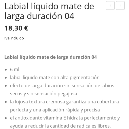
Labial líquido mate de
larga duración 04
abi
abi
al
al
18,30
€
líqu
líqu
ido
ido
Iva incluido
mat
mat
e
e
Labial líquido mate de larga duración 04
de
de
6 ml
larg
larg
labial líquido mate con alta pigmentación
a
a
efecto de larga duración sin sensación de labios
dur
dur
secos y sin sensación pegajosa
ació
ació
la lujosa textura cremosa garantiza una cobertura
n
n
perfecta y una aplicación rápida y precisa
03
05
el antioxidante vitamina E hidrata perfectamente y
ayuda a reducir la cantidad de radicales libres,