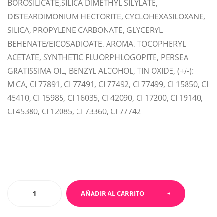
BOROSILICATE,SILICA DIMETHYL SILYLATE,
DISTEARDIMONIUM HECTORITE, CYCLOHEXASILOXANE,
SILICA, PROPYLENE CARBONATE, GLYCERYL
BEHENATE/EICOSADIOATE, AROMA, TOCOPHERYL
ACETATE, SYNTHETIC FLUORPHLOGOPITE, PERSEA
GRATISSIMA OIL, BENZYL ALCOHOL, TIN OXIDE, (+/-):
MICA, CI 77891, CI 77491, CI 77492, CI 77499, CI 15850, CI
45410, CI 15985, CI 16035, CI 42090, CI 17200, CI 19140,
CI 45380, CI 12085, CI 73360, CI 77742
Labial
AÑADIR AL CARRITO
líquido
mate