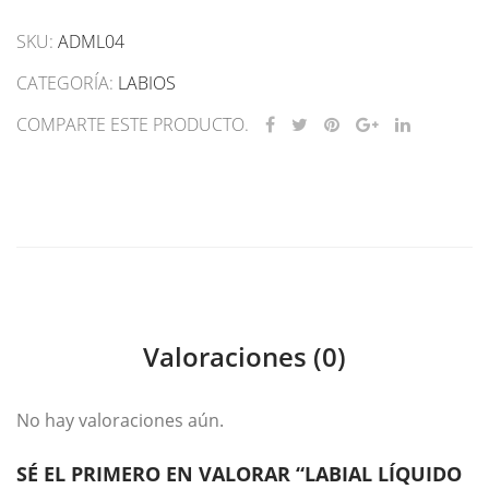
de
SKU:
ADML04
larga
duración
CATEGORÍA:
LABIOS
04
COMPARTE ESTE PRODUCTO.
cantidad
Valoraciones (0)
No hay valoraciones aún.
SÉ EL PRIMERO EN VALORAR “LABIAL LÍQUIDO