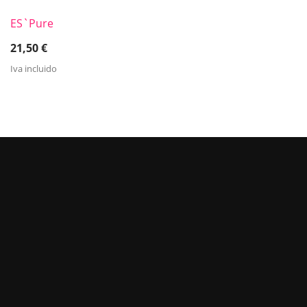
ES`Pure
21,50
€
Iva incluido
MANTENTE AL DÍA DE NUESTRAS
OFERTAS
Recibe actualizaciones suscribiéndote a
nuestro boletín noticias