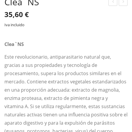
Clea`NS
uav
tiqu
35,60
€
izan
etas
Iva incluido
te
Adh
de
esiv
Rop
as
Clea`NS
a
par
Este revolucionario, antiparasitario natural que,
CO
a
gracias a sus propiedades y tecnología de
CO
Bot
procesamiento, supera los productos similares en el
NU
ella
mercado. Contiene extractos vegetales estandarizados
T
s
en una proporción adecuada: extracto de magnolia,
enzima proteasa, extracto de pimienta negra y
vitamina A. Si se utiliza regularmente, estas sustancias
naturales activas tienen una influencia positiva sobre el
aparato digestivo y para la expulsión de parásitos
(gusanos, protozoos, bacterias, virus) del cuerpo.