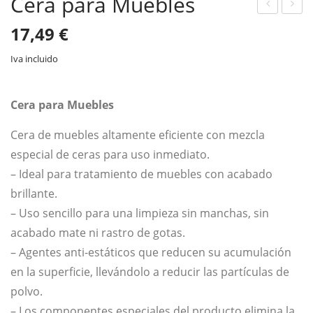
Cera para Muebles
eter
uav
17,49
€
gen
izan
Iva incluido
te
te
de
de
rop
Rop
Cera para Muebles
a
a
Cera de muebles altamente eficiente con mezcla
CO
FRE
especial de ceras para uso inmediato.
LO
SH
– Ideal para tratamiento de muebles con acabado
R
brillante.
– Uso sencillo para una limpieza sin manchas, sin
acabado mate ni rastro de gotas.
– Agentes anti-estáticos que reducen su acumulación
en la superficie, llevándolo a reducir las partículas de
polvo.
– Los componentes especiales del producto elimina la