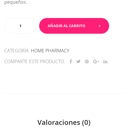
pequeños.
Vitamin
AÑADIR AL CARRITO
C
-
complemento
CATEGORÍA:
HOME PHARMACY
alimenticio
cantidad
COMPARTE ESTE PRODUCTO.
Valoraciones (0)