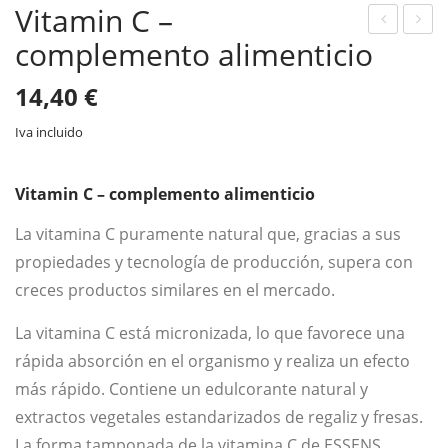
Vitamin C –
complemento alimenticio
S’Le
ead’
ep
ES –
14,40
€
–
co
co
mpl
Iva incluido
mpl
em
em
ent
Vitamin C – complemento alimenticio
ent
o
La vitamina C puramente natural que, gracias a sus
o
ali
propiedades y tecnología de producción, supera con
ali
me
creces productos similares en el mercado.
me
ntic
ntic
io
La vitamina C está micronizada, lo que favorece una
io
rápida absorción en el organismo y realiza un efecto
más rápido. Contiene un edulcorante natural y
extractos vegetales estandarizados de regaliz y fresas.
La forma tamponada de la vitamina C de ESSENS