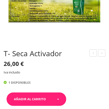
T- Seca Activador
-
-
26,00
€
Sec
Sec
Iva incluido
a
a
Inhi
Bur
1 DISPONIBLES
bid
n
or
Mar
T-
AÑADIR AL CARRITO
Mar
ita
Seca
ita
Activador