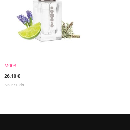
M003
26,10
€
Iva incluido