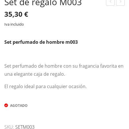
Set de regalo M003
el
el
35,30
€
de
de
Iva incluido
Duc
Duc
ha
ha
Set perfumado de hombre m003
W1
M0
55
25
Set perfumado de hombre con su fragancia favorita en
una elegante caja de regalo.
El regalo ideal para cualquier ocasión.
AGOTADO
SKU:
SETM003