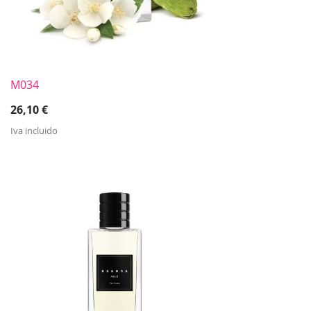
M034
26,10
€
Iva incluido