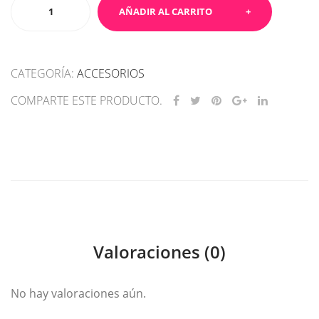
Sacapuntas
AÑADIR AL CARRITO
MUST
HAVE
EDITION
CATEGORÍA:
ACCESORIOS
cantidad
COMPARTE ESTE PRODUCTO.
Valoraciones (0)
No hay valoraciones aún.