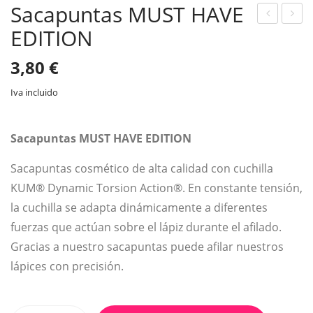
Sacapuntas MUST HAVE
EDITION
elin
B
ead
Cre
3,80
€
or
am
de
Sec
Iva incluido
labi
ond
os
Ski
Sacapuntas MUST HAVE EDITION
06
n
Sacapuntas cosmético de alta calidad con cuchilla
Vin
01
KUM® Dynamic Torsion Action®. En constante tensión,
o
Clar
la cuchilla se adapta dinámicamente a diferentes
o
fuerzas que actúan sobre el lápiz durante el afilado.
Gracias a nuestro sacapuntas puede afilar nuestros
lápices con precisión.