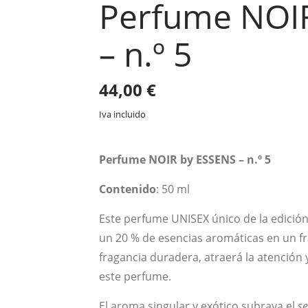
Perfume NOI
– n.º 5
44,00
€
Iva incluido
Perfume NOIR by ESSENS – n.º 5
Contenido
: 50 ml
Este perfume UNISEX único de la edici
un 20 % de esencias aromáticas en un fr
fragancia duradera, atraerá la atención y
este perfume.
El aroma singular y exótico subraya el
se