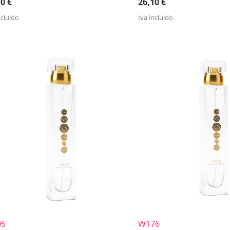
10
€
26,10
€
ncluido
Iva incluido
05
W176