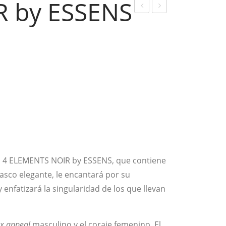
R by ESSENS
erfu
erfu
me
me
NOI
NOI
R
R
by
by
ESS
ESS
ENS
ENS
–
–
n.º
n.º
4
6
ón 4 ELEMENTS NOIR by ESSENS, que contiene
asco elegante, le encantará por su
 enfatizará la singularidad de los que llevan
x appeal
masculino y el coraje femenino. El