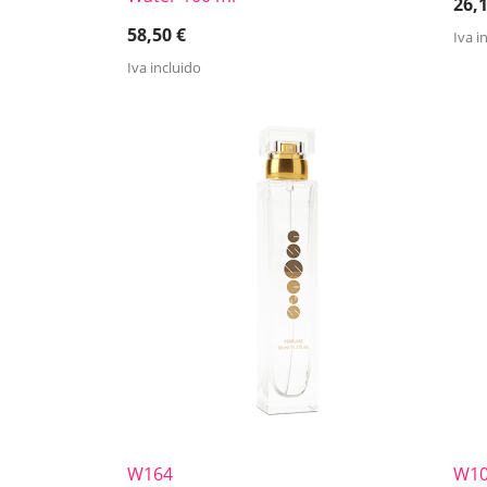
26,
58,50
€
Iva i
Iva incluido
W164
W1