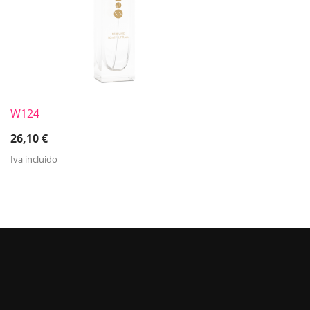
W124
26,10
€
Iva incluido