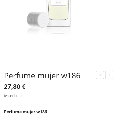
Perfume mujer w186
erfu
erfu
27,80
€
me
me
Iva incluido
muj
muj
er
er
Perfume mujer w186
w1
w1