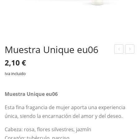
Muestra Unique eu06
ues
ues
2,10
€
tra
tra
Iva incluido
Uni
Uni
que
que
eu0
eu0
Muestra Unique eu06
5
7
Esta fina fragancia de mujer aporta una experiencia
única, siendo la encarnación del amor y del deseo.
Cabeza: rosa, flores silvestres, jazmín
Corazón: tubérculo, narciso