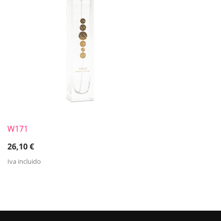
W171
26,10
€
Iva incluido