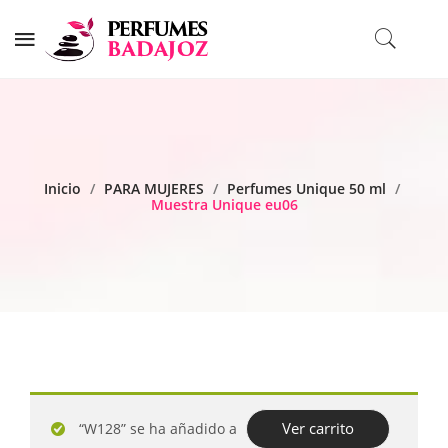
Inicio
/
PARA MUJERES
/
Perfumes Unique 50 ml
/
Muestra Unique eu06
Ver carrito
“W128” se ha añadido a