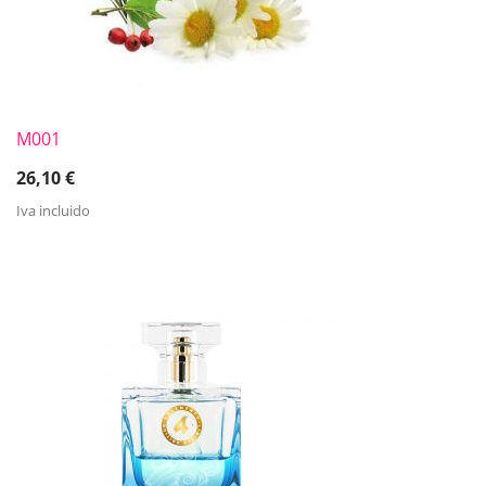
M001
26,10
€
Iva incluido