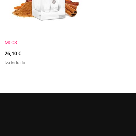
M008
26,10
€
Iva incluido