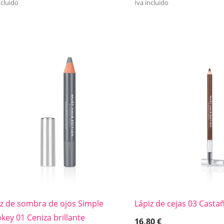
ncluido
Iva incluido
iz de sombra de ojos Simple
Lápiz de cejas 03 Casta
ey 01 Ceniza brillante
16,80
€