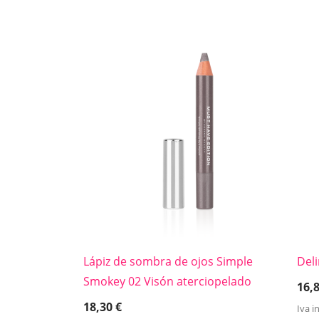
Lápiz de sombra de ojos Simple
Del
Smokey 02 Visón aterciopelado
16,
18,30
€
Iva i