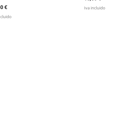
30
€
Iva incluido
ncluido