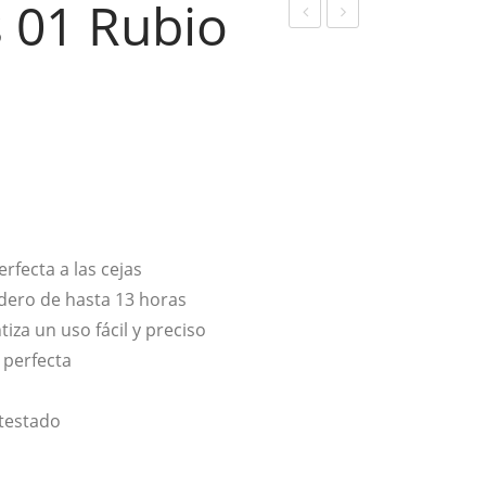
s 01 Rubio
ápiz
ápiz
de
de
so
ceja
mb
s
ra
02
de
Cas
ojo
tañ
s
o
rfecta a las cejas
Sim
adero de hasta 13 horas
ple
iza un uso fácil y preciso
Sm
 perfecta
oke
y
testado
04
Azu