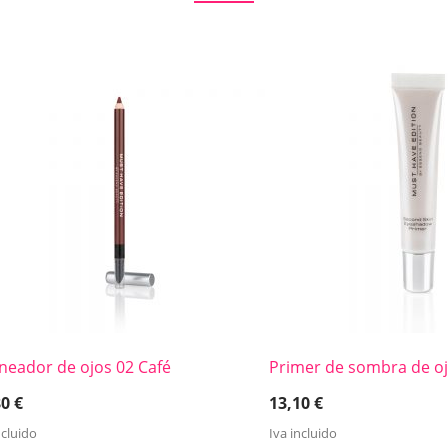
ineador de ojos 02 Café
Primer de sombra de oj
80
€
13,10
€
ncluido
Iva incluido