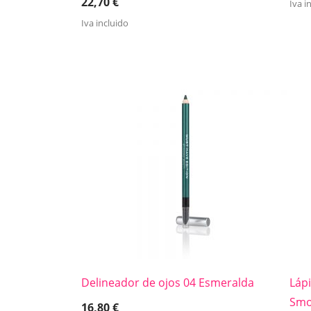
22,70
€
Iva i
Iva incluido
Delineador de ojos 04 Esmeralda
Láp
Smok
16,80
€