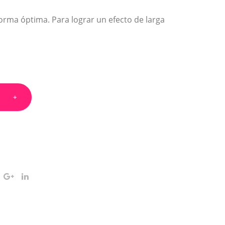
l
a forma óptima. Para lograr un efecto de larga
me
dia
noc
he