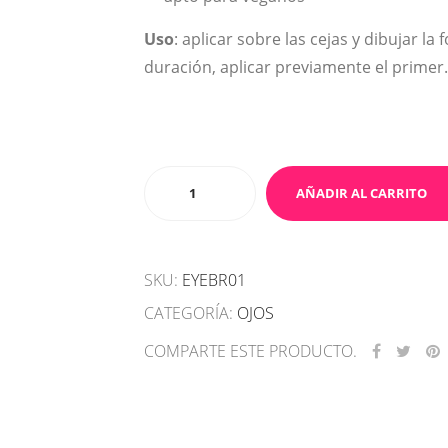
Uso
: aplicar sobre las cejas y dibujar l
duración, aplicar previamente el primer.
Lápiz
AÑADIR AL CARRITO
de
cejas
01
SKU:
EYEBR01
Rubio
cantidad
CATEGORÍA:
OJOS
COMPARTE ESTE PRODUCTO.