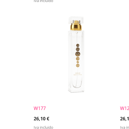
Iva incluido
W177
W1
26,10
€
26,
Iva incluido
Iva i