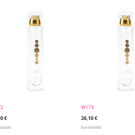
72
W173
10
€
26,10
€
ncluido
Iva incluido