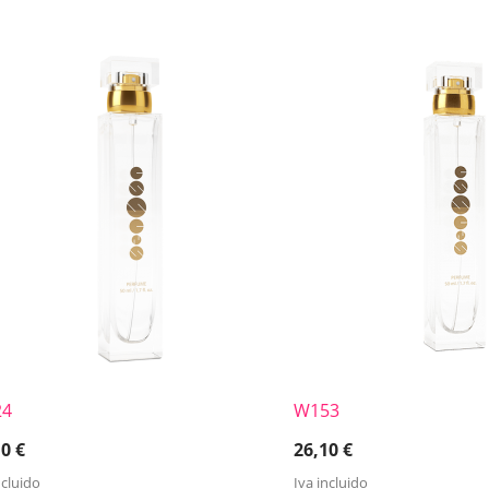
24
W153
10
€
26,10
€
ncluido
Iva incluido