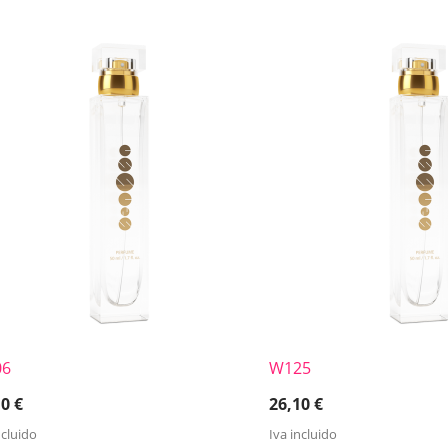
06
W125
10
€
26,10
€
ncluido
Iva incluido