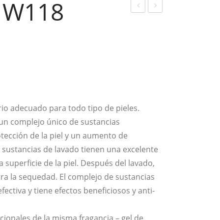
a W118
ody
ody
Mil
Mil
k
k
W1
W1
15
30
io adecuado para todo tipo de pieles.
 un complejo único de sustancias
rotección de la piel y un aumento de
es sustancias de lavado tienen una excelente
 superficie de la piel. Después del lavado,
ntra la sequedad. El complejo de sustancias
ectiva y tiene efectos beneficiosos y anti-
icionales de la misma fragancia – gel de