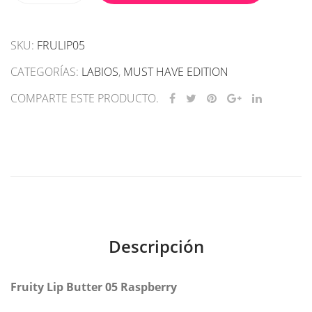
Butter
05
SKU:
FRULIP05
Raspberry
cantidad
CATEGORÍAS:
LABIOS
,
MUST HAVE EDITION
COMPARTE ESTE PRODUCTO.
Descripción
Fruity Lip Butter 05 Raspberry