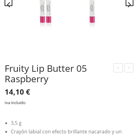
Fruity Lip Butter 05
Raspberry
ruit
ruit
y
y
14,10
€
Lip
Lip
But
But
Iva incluido
ter
ter
04
06
3,5 g
Stra
Che
Crayón labial con efecto brillante nacarado y un
wb
rry