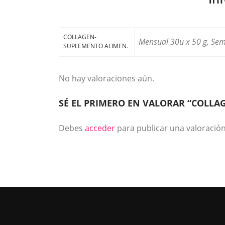
COLLAGEN-
Mensual 30u x 50 g, Sem
SUPLEMENTO ALIMEN.
No hay valoraciones aún.
SÉ EL PRIMERO EN VALORAR “COLLA
Debes
acceder
para publicar una valoración