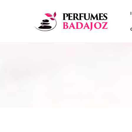
INICIO
SLOW LIVING
NICHE
MUST HAVE EDITION
MONOLAURIN
LACTOFER
CUID
USUARIOS