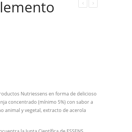
plemento
hill
olla
Out
gen
–
FIS
Sup
H –
lem
Sup
ent
lem
o
ent
Ali
o
me
Ali
ntic
me
productos Nutriessens en forma de delicioso
io
ntic
anja concentrado (mínimo 5%) con sabor a
io
 animal y vegetal, extracto de acerola
ncuentra la Junta Científica de ESSENS,