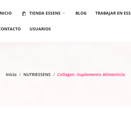
INICIO
TIENDA ESSENS
BLOG
TRABAJAR EN ES
SLOW LIVING
NICHE
MUST HAVE EDITION
MONOLAURIN
LACTOFERRIN
CUIDADO SOLAR
VITASEENS
COLOSTRUM
CREMAS HIDRATANTES
ALOE VERA
PARA HOMBRES
PARA MUJERES
CONTACTO
USUARIOS
TIENDA ESSENS
BLOG
TRABAJAR EN ESSENS
CON
RIN
ADO SOLAR
VITASEENS
COLOSTRUM
CREMAS HIDRATANTES
ALOE VERA
PARA HOMBRES
PARA MUJERES
Inicio
/
NUTRIESSENS
/
Collagen -Suplemento Alimenticio