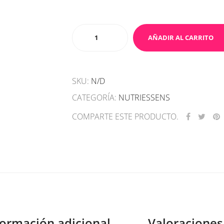
Collagen
AÑADIR AL CARRITO
-
Suplemento
Alimenticio
SKU:
N/D
cantidad
CATEGORÍA:
NUTRIESSENS
COMPARTE ESTE PRODUCTO.
formación adicional
Valoraciones 