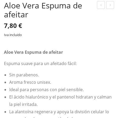
Aloe Vera Espuma de
afeitar
loe
loe
Ver
Ver
7,80
€
a
a
Cha
Bál
Iva incluido
mp
sa
ú
mo
Aloe Vera Espuma de afeitar
par
par
Espuma suave para un afeitado fácil:
a
a
cab
des
Sin parabenos.
ello
pué
Aroma fresco unisex.
teñi
s
Ideal para personas con piel sensible.
do
del
El ácido hialurónico y el pantenol hidratan y calman
y
afei
la piel irritada.
sec
tad
La alantoína regenera y apoya la división celular lo
o
o