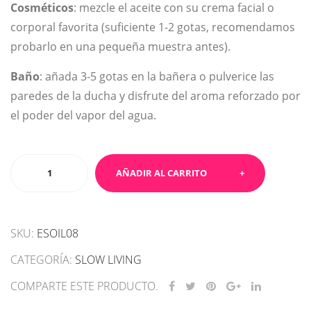
Cosméticos
: mezcle el aceite con su crema facial o
corporal favorita (suficiente 1-2 gotas, recomendamos
probarlo en una pequeña muestra antes).
Baño
: añada 3-5 gotas en la bañera o pulverice las
paredes de la ducha y disfrute del aroma reforzado por
el poder del vapor del agua.
Aceite
AÑADIR AL CARRITO
esencial
-
Tomillo
SKU:
ESOIL08
cantidad
CATEGORÍA:
SLOW LIVING
COMPARTE ESTE PRODUCTO.