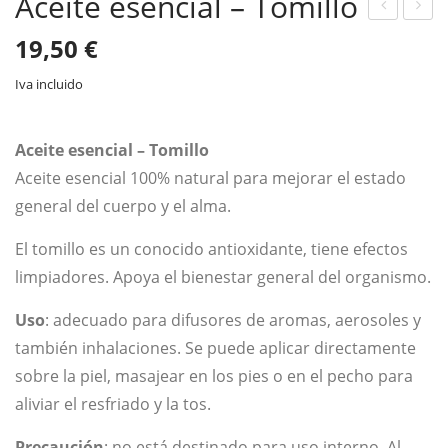
Aceite esencial – Tomillo
ceit
et
19,50
€
e
de
Iva incluido
ese
bro
ncia
cha
l –
s
Aceite esencial – Tomillo
Me
cos
Aceite esencial 100% natural para mejorar el estado
nta
mét
general del cuerpo y el alma.
icas
El tomillo es un conocido antioxidante, tiene efectos
–
limpiadores. Apoya el bienestar general del organismo.
Bla
nco
Uso
: adecuado para difusores de aromas, aerosoles y
también inhalaciones. Se puede aplicar directamente
sobre la piel, masajear en los pies o en el pecho para
aliviar el resfriado y la tos.
Precaución
: no está destinado para uso interno. Al