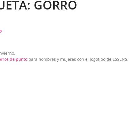
UETA:
GORRO
0
nvierno.
orros de punto
para hombres y mujeres con el logotipo de ESSENS.